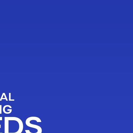
AL
NG
EDS