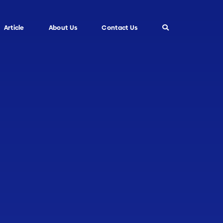
Article
About Us
Contact Us
Info
Custom Blade
FAQ
Informasi Umum
Tips dan Trik