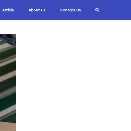
Article
About Us
Contact Us
Info
Custom Blade
FAQ
Informasi Umum
Tips dan Trik