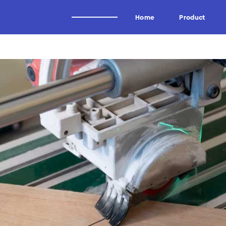
Home
Product
Alat Potong Industri
Brand
Industri Kayu
Wagen
Industri Tissue
Uddeholm
Industri Kertas
Oscar
Industri Logam
Forrezienne
Industri Aluminium
Zieger
Industri Tembakau
Kadur
Industri Plastik
Midaci
Industri Pipa HDPE & PVC
Kadur TCT & HSS
Arden