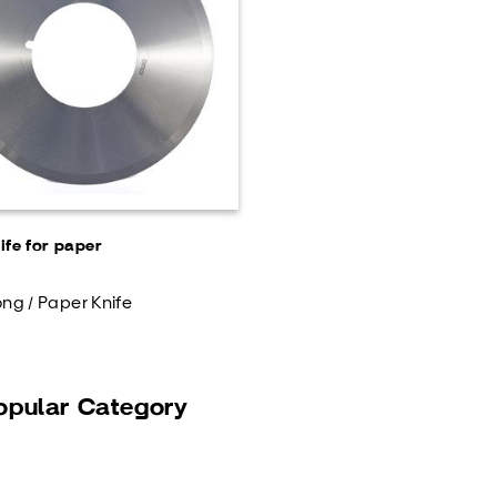
nife for paper
ong / Paper Knife
opular Category