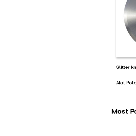
Slitter k
Alat Pot
Most P