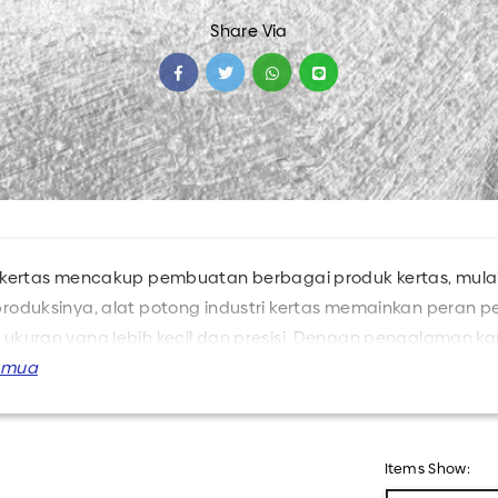
Share Via
Semua Produk
i kertas mencakup pembuatan berbagai produk kertas, mulai
produksinya, alat potong industri kertas memainkan peran 
 ukuran yang lebih kecil dan presisi. Dengan pengalaman kam
ndustri kertas dalam pemotongan dengan menyediakan pro
 anda seperti slitter, perforasi dan papper guilotin, dan ten
Items Show: