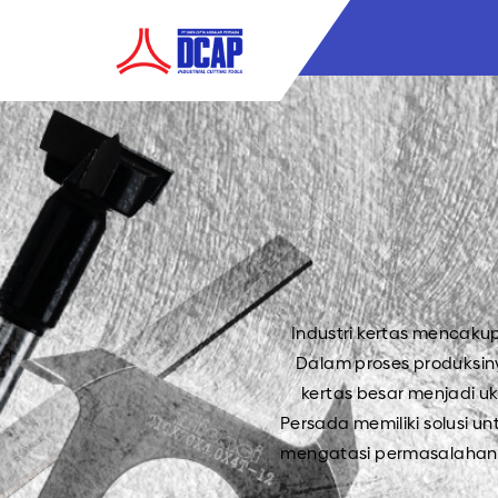
Industri kertas mencaku
Dalam proses produksin
kertas besar menjadi u
Persada memiliki solusi 
mengatasi permasalahan in