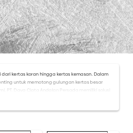
 dari kertas koran hingga kertas kemasan. Dalam
penting untuk memotong gulungan kertas besar
i, PT. Daya Cipta Andalan Persada memiliki solusi
duk yang cocok untuk mengatasi permasalahan
tunya masih banyak lagi