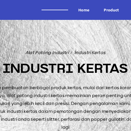
Home
Product
Alat Potong Industri
Brand
Alat Potong Industri
Industri Kertas
Industri Kayu
Wagen
INDUSTRI KERTAS
Industri Tissue
Uddeholm
Industri Kertas
Oscar
Industri Logam
Forrezienne
p pembuatan berbagai produk kertas, mulai dari kertas kora
ya, alat potong industri kertas memainkan peran penting 
Industri Aluminium
Zieger
kuran yang lebih kecil dan presisi. Dengan pengalaman kami,
Industri Tembakau
Kadur
untuk industri kertas dalam pemotongan dengan menyediaka
Industri Plastik
Midaci
dustri anda seperti slitter, perforasi dan papper guilotin,
Industri Pipa HDPE & PVC
Kadur TCT & HSS
lagi
Arden