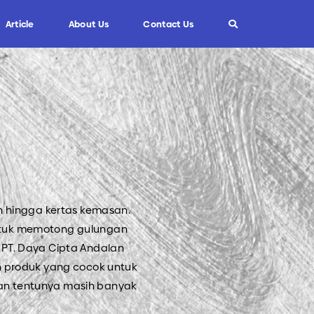
Article
About Us
Contact Us
Info
Custom Blade
FAQ
Informasi Umum
Tips dan Trik
n hingga kertas kemasan.
untuk memotong gulungan
 PT. Daya Cipta Andalan
n produk yang cocok untuk
 dan tentunya masih banyak