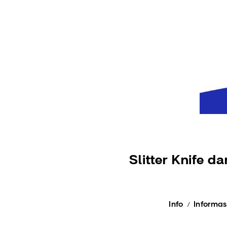
Slitter Knife d
Info
Informa