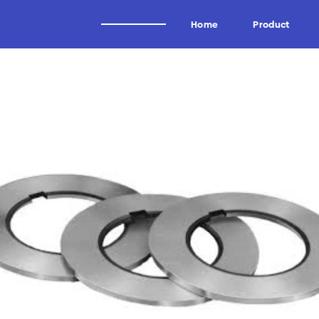
Home
Product
Alat Potong Industri
Brand
Industri Kayu
Wagen
Industri Tissue
Uddeholm
Industri Kertas
Oscar
Industri Logam
Forrezienne
Industri Aluminium
Zieger
Industri Tembakau
Kadur
Industri Plastik
Midaci
Industri Pipa HDPE & PVC
Kadur TCT & HSS
Arden