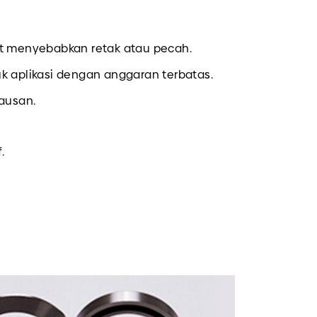
at menyebabkan retak atau pecah.
k aplikasi dengan anggaran terbatas.
eausan.
.