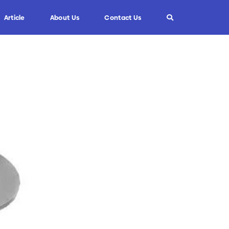
Article
About Us
Contact Us
Info
Custom Blade
FAQ
Informasi Umum
Tips dan Trik