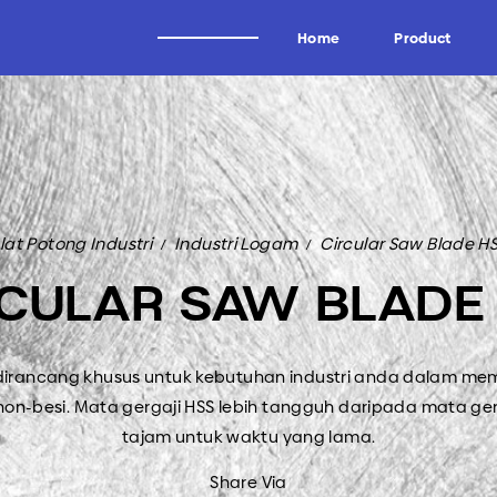
Home
Product
Alat Potong Industri
Brand
Industri Kayu
Wagen
lat Potong Industri
Industri Logam
Circular Saw Blade H
Industri Tissue
Uddeholm
CULAR SAW BLADE
Industri Kertas
Oscar
Industri Logam
Forrezienne
Industri Aluminium
Zieger
 dirancang khusus untuk kebutuhan industri anda dalam me
Industri Tembakau
Kadur
on-besi. Mata gergaji HSS lebih tangguh daripada mata ger
Industri Plastik
Midaci
tajam untuk waktu yang lama.
Industri Pipa HDPE & PVC
Kadur TCT & HSS
Share Via
Arden