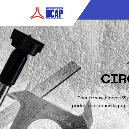
A
CIR
Circular saw blade HSS
padat, dan bahan logam n