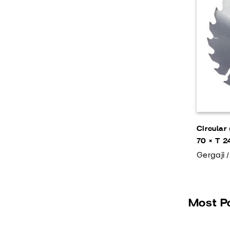
Circular
70 × T 2
Gergaji 
Most P