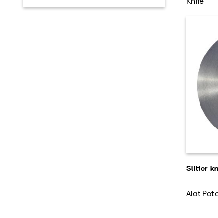
Knife
Slitter k
Alat Pot