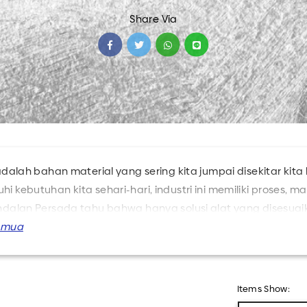
Share Via
Semua Produk
 adalah bahan material yang sering kita jumpai disekitar k
i kebutuhan kita sehari-hari, industri ini memiliki proses,
ndalan Persada tahu bahwa hanya solusi alat yang disesua
jamin keberhasilan optimal dalam hal kualitas dan efisiensi
al pemotongan seperti slitter, perforasi, dan crusher den
 Anda .
Items Show: