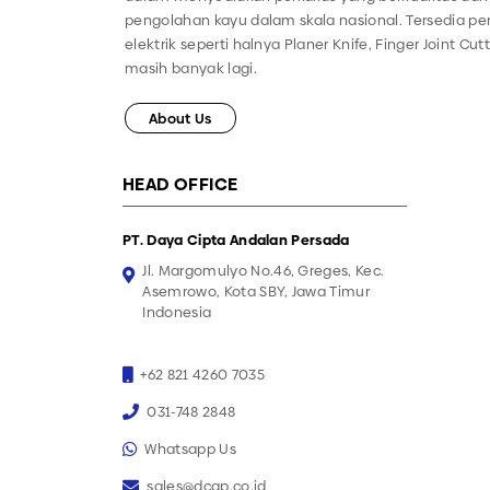
pengolahan kayu dalam skala nasional. Tersedia 
elektrik seperti halnya Planer Knife, Finger Joint Cut
masih banyak lagi.
About Us
HEAD OFFICE
PT. Daya Cipta Andalan Persada
Jl. Margomulyo No.46, Greges, Kec.
Asemrowo, Kota SBY, Jawa Timur
Indonesia
+62 821 4260 7035
031-748 2848
Whatsapp Us
sales@dcap.co.id