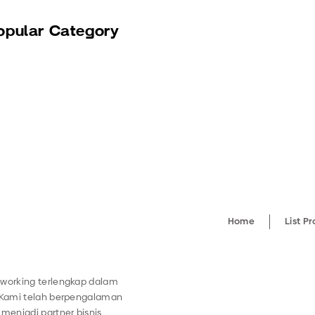
opular Category
Home
List P
working terlengkap dalam
 Kami telah berpengalaman
menjadi partner bisnis