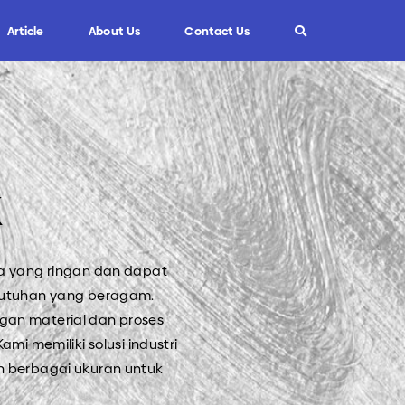
Article
About Us
Contact Us
Info
Custom Blade
FAQ
K
Informasi Umum
Tips dan Trik
ya yang ringan dan dapat
kebutuhan yang beragam.
gan material dan proses
mi memiliki solusi industri
an berbagai ukuran untuk