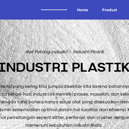
Home
Product
Alat Potong Industri
Brand
Alat Potong Industri
Industri Plastik
Industri Kayu
Wagen
INDUSTRI PLASTI
Industri Tissue
Uddeholm
Industri Kertas
Oscar
Industri Logam
Forrezienne
terial yang sering kita jumpai disekitar kita karena bahann
a sehari-hari, industri ini memiliki proses, masalah, dan 
Industri Aluminium
Zieger
Persada tahu bahwa hanya solusi alat yang disesuaikan den
Industri Tembakau
Kadur
n keberhasilan optimal dalam hal kualitas dan efisiensi. Ka
Industri Plastik
Midaci
l pemotongan seperti slitter, perforasi, dan crusher deng
Industri Pipa HDPE & PVC
Kadur TCT & HSS
memenuhi kebutuhan industri Anda .
Arden