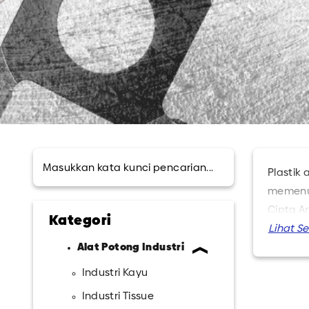
Plastik
memenuh
Cipta A
Kategori
yang men
Alat Potong Industri
dalam h
industri
Industri Kayu
Industri Tissue