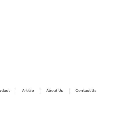
roduct
Article
About Us
Contact Us