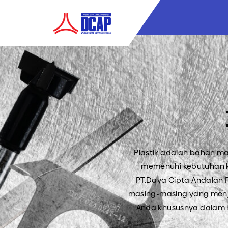
Plastik adalah bahan ma
memenuhi kebutuhan kit
PT.Daya Cipta Andalan 
masing-masing yang menjami
Anda khususnya dalam ha