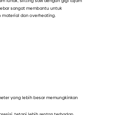
am lunak, slitting saw dengan gigi tajam
h lebar sangat membantu untuk
material dan overheating.
ameter yang lebih besar memungkinkan
esisi, tetapi lebih rentan terhadap