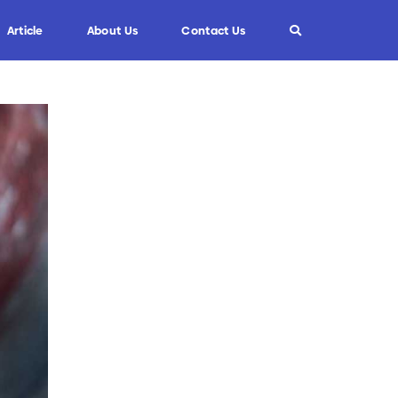
Article
About Us
Contact Us
Info
Custom Blade
FAQ
Informasi Umum
Tips dan Trik