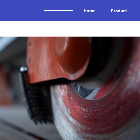
Home
Product
Alat Potong Industri
Brand
Industri Kayu
Wagen
Industri Tissue
Uddeholm
Industri Kertas
Oscar
Industri Logam
Forrezienne
Industri Aluminium
Zieger
Industri Tembakau
Kadur
Industri Plastik
Midaci
Industri Pipa HDPE & PVC
Kadur TCT & HSS
Arden