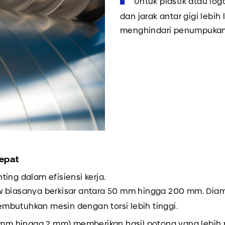
Untuk plastik atau log
dan jarak antar gigi lebi
menghindari penumpukan 
epat
ing dalam efisiensi kerja.
aw biasanya berkisar antara 50 mm hingga 200 mm. Di
mbutuhkan mesin dengan torsi lebih tinggi.
2 mm hingga 2 mm) memberikan hasil potong yang lebih pr