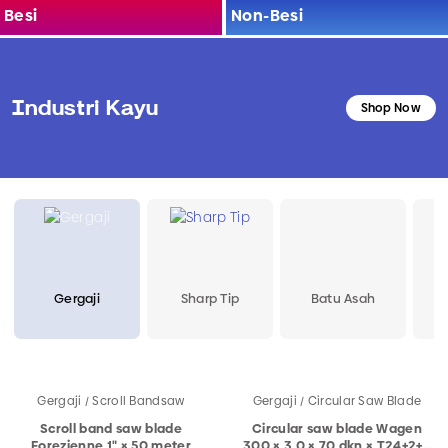
Besi
Non-Besi
Industri Kayu
Shop Now
Gergaji
Sharp Tip
Batu Asah
Gergaji / Scroll Bandsaw
Gergaji / Circular Saw Blade
Scroll band saw blade
Circular saw blade Wagen
Forezienne 1" × 50 meter
300 × 3.0 × 70 dkn × T24+2+2