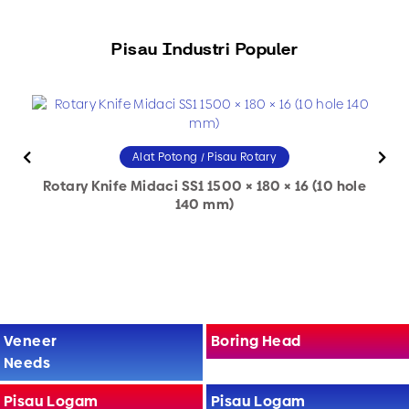
Pisau Industri Populer
Alat Potong / Pisau Rotary
R
Rotary Knife Midaci SS1 1500 × 180 × 16 (10 hole
140 mm)
Veneer
Boring Head
Needs
Pisau Logam
Pisau Logam