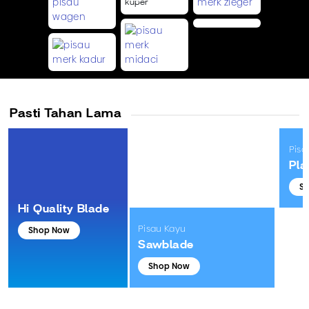
Pasti Tahan Lama
Pisa
Pla
S
Hi Quality Blade
Pisau Kayu
Shop Now
Sawblade
Shop Now