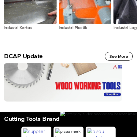
Industri Kertas
Industri Plastik
Industri Lo
DCAP Update
See More
Cutting Tools Brand