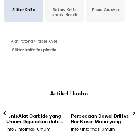
Slitter Knife
Rotary Knife
Pisau Crusher
untuk Plastik
Alat Potong / Paper Knife
Slitter knife for plastic
Artikel Usaha
Jenis Alat Carbide yang
Perbedaan Dowel Drill vs.
Umum Digunakan dalam
Bor Biasa: Mana yang
Proses Pemesinan dan
Lebih Efisien untuk
Info / Informasi Umum
Info / Informasi Umum
I
Pemotongan
Pengrajin Mebel?