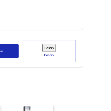
nis perkayuan Anda.
dari merk-merk ternama.
mi
Pesan