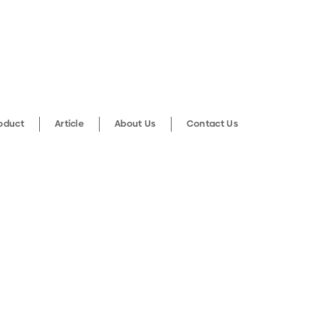
roduct
Article
About Us
Contact Us