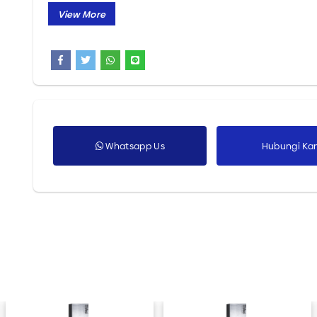
juga menerima custom pisau sesuai kebutuhan bis
Semua Produk
Hubungi kami untuk dapatkan woodworking tools 
Whatsapp Us
Hubungi Ka