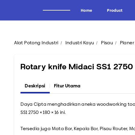
Home
Product
Alat Potong Industri
Industri Kayu
Pisau
Planer
Alat Potong Industri
Brand
Industri Kayu
Wagen
Rotary knife Midaci SS1 2750 
Industri Tissue
Uddeholm
Industri Kertas
Oscar
Deskripsi
Fitur Utama
Industri Logam
Forrezienne
Industri Aluminium
Zieger
Daya Cipta menghadirkan aneka woodworking tools 
Industri Tembakau
Kadur
SS1 2750 × 180 × 16 ini.
Industri Plastik
Midaci
Industri Pipa HDPE & PVC
Kadur TCT & HSS
Tersedia juga Mata Bor, Kepala Bor, Pisau Router, 
Arden