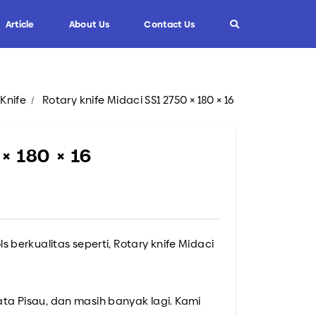
Article
About Us
Contact Us
 Knife
Rotary knife Midaci SS1 2750 × 180 × 16
Info
Custom Blade
FAQ
× 180 × 16
Informasi Umum
Tips dan Trik
berkualitas seperti, Rotary knife Midaci
Mata Pisau, dan masih banyak lagi. Kami