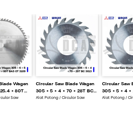
 Blade Wagen
Circular Saw Blade Wagen
Circular Saw
 25.4 × 80T
305 × 5 × 4 × 70 × 28T BC
305 × 5 × 4 ×
rcular Saw
Alat Potong / Circular Saw
Alat Potong / Ci
3013
3458