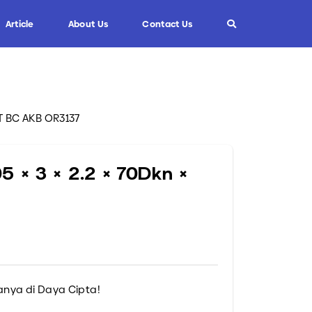
Article
About Us
Contact Us
Info
Custom Blade
8T BC AKB OR3137
FAQ
Informasi Umum
 × 3 × 2.2 × 70Dkn ×
Tips dan Trik
nya di Daya Cipta!