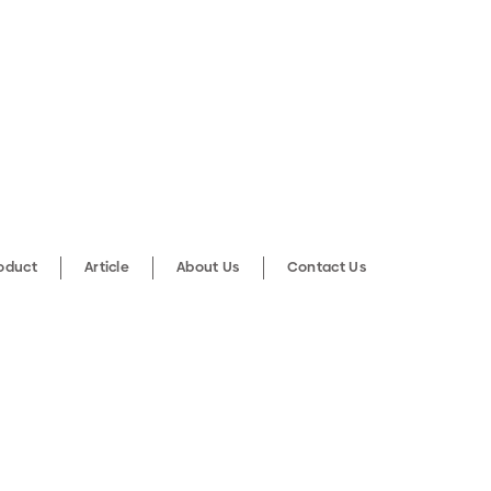
roduct
Article
About Us
Contact Us