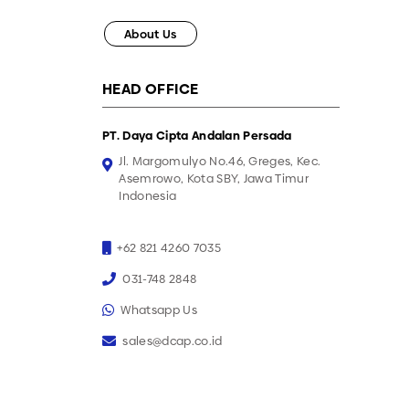
About Us
HEAD OFFICE
PT. Daya Cipta Andalan Persada
Jl. Margomulyo No.46, Greges, Kec.
Asemrowo, Kota SBY, Jawa Timur
Indonesia
+62 821 4260 7035
031-748 2848
Whatsapp Us
sales@dcap.co.id