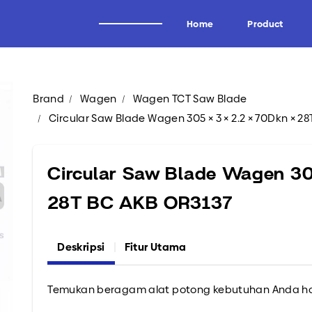
Home
Product
Brand
Wagen
Wagen TCT Saw Blade
Alat Potong Industri
Brand
Circular Saw Blade Wagen 305 × 3 × 2.2 × 70Dkn × 2
Industri Kayu
Wagen
Industri Tissue
Uddeholm
Circular Saw Blade Wagen 305
Industri Kertas
Oscar
28T BC AKB OR3137
Industri Logam
Forrezienne
Industri Aluminium
Zieger
Deskripsi
Fitur Utama
Industri Tembakau
Kadur
Industri Plastik
Midaci
Temukan beragam alat potong kebutuhan Anda ha
Industri Pipa HDPE & PVC
Kadur TCT & HSS
Arden