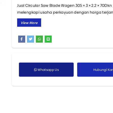
Jual Circular Saw Blade Wagen 305 × 3 × 2.2 × 70Dkn
Semua Produk
melengkapi usaha perkayuan dengan harga terja
Menerima custom alat potong sesuai keinginan An
sekarang juga!
Whatsapp Us
Hubungi Ka