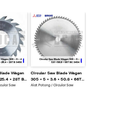
 Blade Wagen
Circular Saw Blade Wagen
 25.4 × 28T B
305 × 5 × 3.6 × 50.8 × 66T
rcular Saw
Alat Potong / Circular Saw
BC 3454