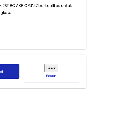
 × 28T BC AKB OR3137 berkualitas untuk
ngkau.
da. Tunggu apa lagi? Kunjungi Daya Cipta
mi
Pesan