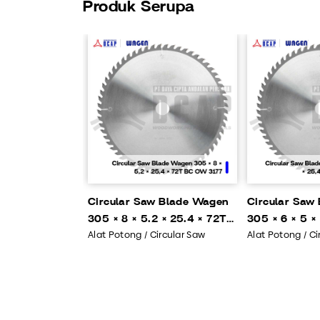
Produk Serupa
Circular Saw Blade Wagen
Circular Saw
305 × 8 × 5.2 × 25.4 × 72T
305 × 6 × 5 ×
Alat Potong / Circular Saw
Alat Potong / Ci
BC OW 3177
BA5 OT 3109