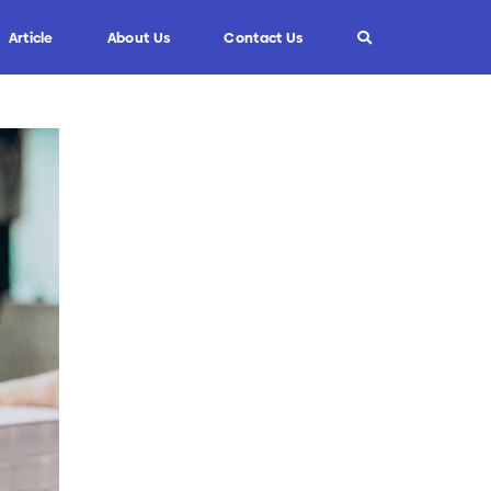
Article
About Us
Contact Us
Info
Custom Blade
FAQ
Informasi Umum
Tips dan Trik