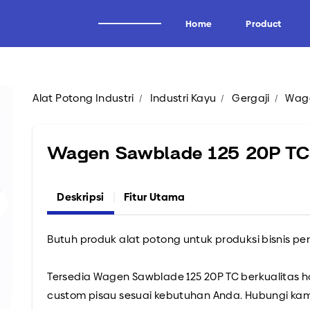
Home
Product
Alat Potong Industri
Industri Kayu
Gergaji
Wage
Alat Potong Industri
Brand
Industri Kayu
Wagen
Wagen Sawblade 125 20P TC
Industri Tissue
Uddeholm
Industri Kertas
Oscar
Deskripsi
Fitur Utama
Industri Logam
Forrezienne
Industri Aluminium
Zieger
Butuh produk alat potong untuk produksi bisnis pe
Industri Tembakau
Kadur
Industri Plastik
Midaci
Tersedia Wagen Sawblade 125 20P TC berkualitas 
Industri Pipa HDPE & PVC
Kadur TCT & HSS
custom pisau sesuai kebutuhan Anda. Hubungi kam
Arden