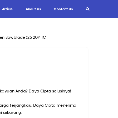
Article
About Us
Contact Us
n Sawblade 125 20P TC
Info
Custom Blade
FAQ
Informasi Umum
Tips dan Trik
rkayuan Anda? Daya Cipta solusinya!
harga terjangkau. Daya Cipta menerima
i sekarang.