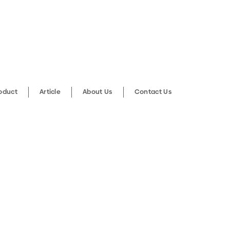
roduct
Article
About Us
Contact Us