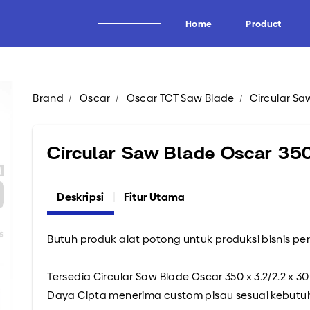
Home
Product
Brand
Oscar
Oscar TCT Saw Blade
Circular Saw
Alat Potong Industri
Brand
Industri Kayu
Wagen
Circular Saw Blade Oscar 350
Industri Tissue
Uddeholm
Industri Kertas
Oscar
Deskripsi
Fitur Utama
Industri Logam
Forrezienne
Industri Aluminium
Zieger
Butuh produk alat potong untuk produksi bisnis pe
Industri Tembakau
Kadur
Industri Plastik
Midaci
Tersedia Circular Saw Blade Oscar 350 x 3.2/2.2 x 30
Industri Pipa HDPE & PVC
Kadur TCT & HSS
Daya Cipta menerima custom pisau sesuai kebutu
Arden