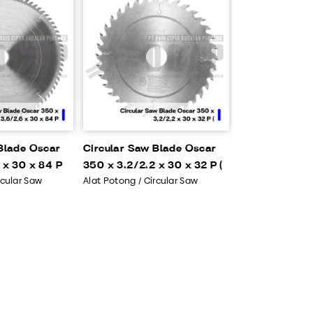
Blade Oscar
Circular Saw Blade Oscar
 x 30 x 84 P
350 x 3.2/2.2 x 30 x 32 P (
rcular Saw
Alat Potong / Circular Saw