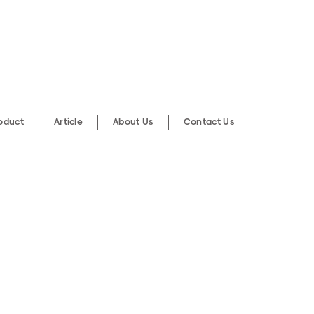
roduct
Article
About Us
Contact Us