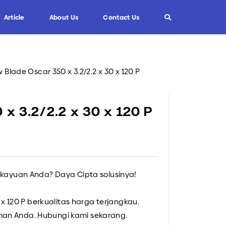
Article
About Us
Contact Us
 Blade Oscar 350 x 3.2/2.2 x 30 x 120 P
Info
Custom Blade
FAQ
 x 3.2/2.2 x 30 x 120 P
Informasi Umum
Tips dan Trik
rkayuan Anda? Daya Cipta solusinya!
 x 120 P berkualitas harga terjangkau.
han Anda. Hubungi kami sekarang.