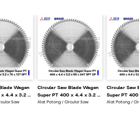
 Blade Wagen
Circular Saw Blade Wagen
Circular Saw
x 4.4 x 3.2 x
Super PT 400 x 4.4 x 3.2 x
Super PT 400 
rcular Saw
Alat Potong / Circular Saw
Alat Potong / Ci
T OP4104
60 x 84T SPT OP 4125
60 x 72T SPT