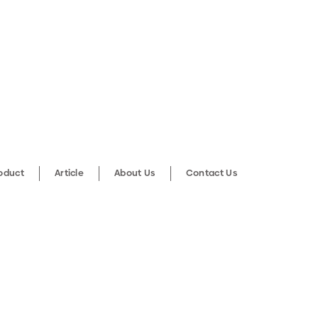
roduct
Article
About Us
Contact Us