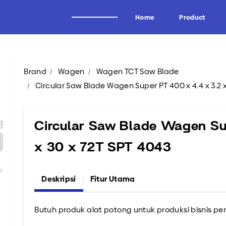
Home
Product
Brand
Wagen
Wagen TCT Saw Blade
Alat Potong Industri
Brand
Circular Saw Blade Wagen Super PT 400 x 4.4 x 3.2 
Industri Kayu
Wagen
Industri Tissue
Uddeholm
Circular Saw Blade Wagen Su
Industri Kertas
Oscar
x 30 x 72T SPT 4043
Industri Logam
Forrezienne
Industri Aluminium
Zieger
Deskripsi
Fitur Utama
Industri Tembakau
Kadur
Industri Plastik
Midaci
Butuh produk alat potong untuk produksi bisnis pe
Industri Pipa HDPE & PVC
Kadur TCT & HSS
Arden