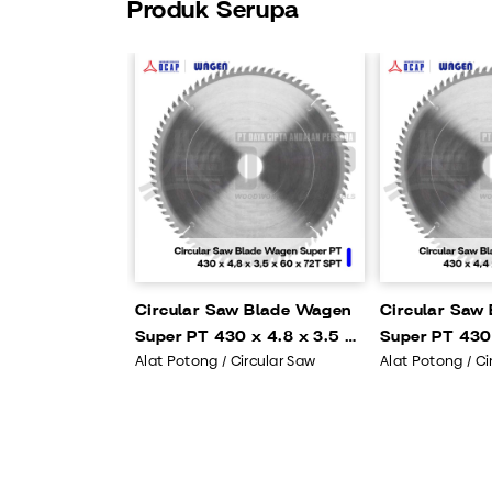
Produk Serupa
Circular Saw Blade Wagen
Circular Saw
Super PT 430 x 4.8 x 3.5 x
Super PT 430 
Alat Potong / Circular Saw
Alat Potong / Ci
60 x 72T SPT OP4105
75 x 72T SP