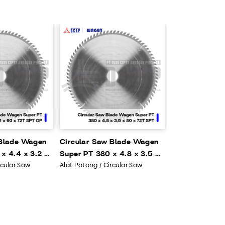
 Blade Wagen
Circular Saw Blade Wagen
x 4.4 x 3.2 x
Super PT 380 x 4.8 x 3.5 x
rcular Saw
Alat Potong / Circular Saw
 OP 4133
80 x 72T SPT OP3142