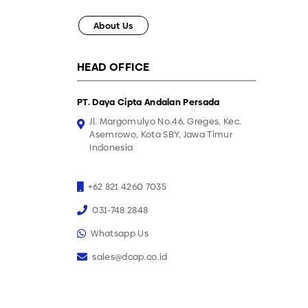
About Us
HEAD OFFICE
PT. Daya Cipta Andalan Persada
Jl. Margomulyo No.46, Greges, Kec.
Asemrowo, Kota SBY, Jawa Timur
Indonesia
+62 821 4260 7035
031-748 2848
Whatsapp Us
sales@dcap.co.id