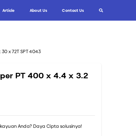
Article
About Us
Contact Us
Info
Custom Blade
x 30 x 72T SPT 4043
FAQ
Informasi Umum
per PT 400 x 4.4 x 3.2
Tips dan Trik
rkayuan Anda? Daya Cipta solusinya!