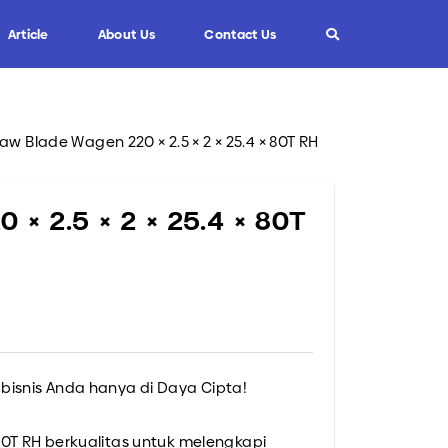
Article
About Us
Contact Us
Saw Blade Wagen 220 × 2.5 × 2 × 25.4 × 80T RH
Info
Custom Blade
FAQ
 × 2.5 × 2 × 25.4 × 80T
Informasi Umum
Tips dan Trik
isnis Anda hanya di Daya Cipta!
× 80T RH berkualitas untuk melengkapi