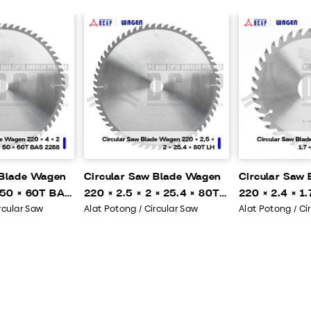
 Blade Wagen
Circular Saw Blade Wagen
Circular Saw
× 50 × 60T BA5
220 × 2.5 × 2 × 25.4 × 80T
220 × 2.4 × 1
rcular Saw
Alat Potong / Circular Saw
Alat Potong / Ci
LH
BC 92891