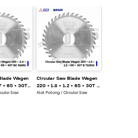
 Blade Wagen
Circular Saw Blade Wagen
.7 × 65 × 30T
220 × 1.8 × 1.2 × 65 × 30T B
rcular Saw
Alat Potong / Circular Saw
721501