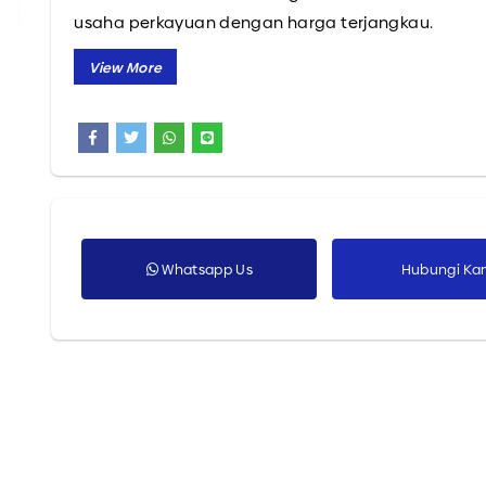
usaha perkayuan dengan harga terjangkau.
Semua Produk
Menerima custom alat potong sesuai keinginan An
sekarang juga!
Whatsapp Us
Hubungi Ka