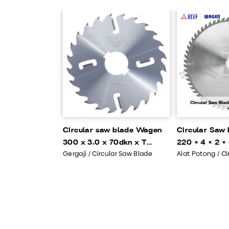
Circular saw blade Wagen
Circular Saw
300 x 3.0 x 70dkn x T
220 × 4 × 2 
Gergaji / Circular Saw Blade
Alat Potong / Ci
24+2+2
2288