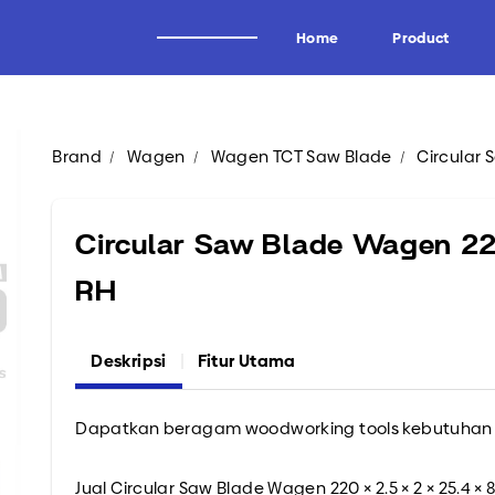
Home
Product
Brand
Wagen
Wagen TCT Saw Blade
Circular 
Alat Potong Industri
Brand
Industri Kayu
Wagen
Circular Saw Blade Wagen 220
Industri Tissue
Uddeholm
RH
Industri Kertas
Oscar
Industri Logam
Forrezienne
Deskripsi
Fitur Utama
Industri Aluminium
Zieger
Industri Tembakau
Kadur
Industri Plastik
Midaci
Dapatkan beragam woodworking tools kebutuhan b
Industri Pipa HDPE & PVC
Kadur TCT & HSS
Jual Circular Saw Blade Wagen 220 × 2.5 × 2 × 25.4 
Arden