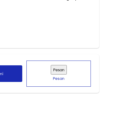
da. Tunggu apa lagi? Kunjungi Daya Cipta
mi
Pesan