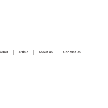
roduct
Article
About Us
Contact Us